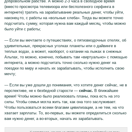
добровольном рабстве. А можно 2-3 часа в свободное время
(вместо просмотра телевизора или бесполезного серфинга в
интернете) тратить на зарабатывание реальных денег, чтобы уйти,
наконец-то, с работы на «вольные хлеба». Тогда вы можете точно
подсчитать сумму, которая нужна вам каждый месяц, чтобы можно
было уйти с работы;
— Если вы мечтаете о путешествиях, о пятизвездочных отелях, об
удивительных, прекрасных уголках планеты или о дайвинге в
теплых водах, а может, наоборот, о катании на лыжах в снежных
Альпах, то можно, конечно, побывать там «виртуально» с помощью
интернета, а можно подсчитать точно сколько нужно денег на
поездки по миру и начать их зарабатывать, чтобы исполнить свою
мечту;
— Если вы уже дошли до понимания, что хотите денег сейчас, не в
перспективе, не к безбедной старости —
сейчас.
В ближайшее
время! Чтобы можно было реализовать планы, пока есть на это
силы. Чтобы семья могла жить так, как она того заслуживает.
Чтобы пользоваться всеми благами цивилизации, а не тем, на что
хватает зарплаты. То, во-первых, вы можете определиться сколько
вам нужно денег, а во-вторых, начать их зарабатывать.