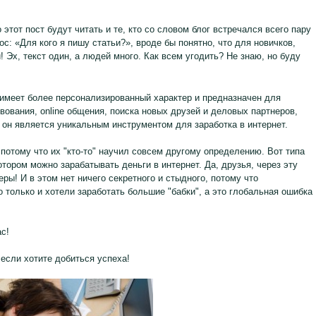
 этот пост будут читать и те, кто со словом блог встречался всего пару
ос: «Для кого я пишу статьи?», вроде бы понятно, что для новичков,
! Эх, текст один, а людей много. Как всем угодить? Не знаю, но буду
й имеет более персонализированный характер и предназначен для
ования, online общения, поиска новых друзей и деловых партнеров,
е он является уникальным инструментом для заработка в интернет.
 потому что их "кто-то" научил совсем другому определению. Вот типа
отором можно зарабатывать деньги в интернет. Да, друзья, через эту
ы! И в этом нет ничего секретного и стыдного, потому что
о только и хотели заработать большие "бабки", а это глобальная ошибка
ас!
 если хотите добиться успеха!