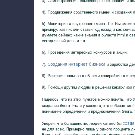
3). Самовыражения, самосовершенствования и пол
4). Продвижения собственного имени и создания л
5). Мониторинга внутреннего мира. Т.е. Вы сможе
примеру, как писали статьи год назад и как сейча
думаете сейчас; какие знания в области html и cs
сегодняшний день и т.п.
6). Проведения интересных конкурсов и акций.
Создания интернет бизнеса
7).
и заработка ден
8). Развития навыков в области копирайтинга и ре
9). Помощи другим людям в решении каких-либо 
Надеюсь, что из этих пунктов можно понять, что
с
создания блога. Если у каждого, кто собирается
понимание определения и предназначения блога, т
созда
Уверен, что большинство людей хотело бы
не для всех. Примерно лишь у одного процента 
Ведь чтобы зарабатывать на блоге. Нужно не тол