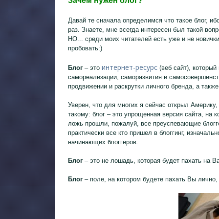
Зачем нужен блог?
Давай те сначала определимся что такое блог, ибо
раз. Знаете, мне всегда интересен был такой вопр
НО... среди моих читателей есть уже и не новички
пробовать:)
интернет-ресурс
Блог
– это
(веб сайт), которы
самореализации, саморазвития и самосовершенств
продвижении и раскрутки личного бренда, а такж
Уверен, что для многих я сейчас открыл Америку,
такому: блог – это упрощенная версия сайта, на к
ложь прошли, пожалуй, все преуспевающие блоггер
практически все кто пришел в блоггинг, изначальн
начинающих блоггеров.
Блог
– это не лошадь, которая будет пахать на В
Блог
– поле, на котором будете пахать Вы лично,