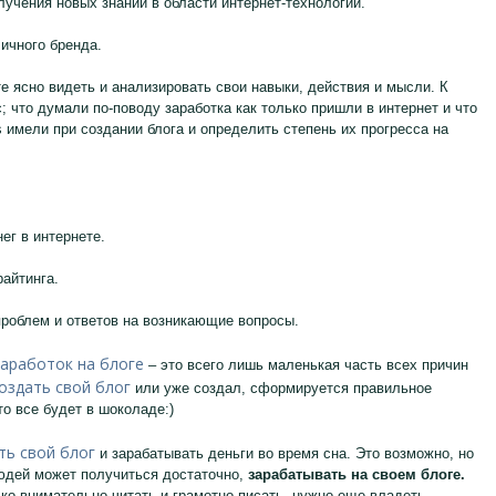
учения новых знаний в области интернет-технологий.
ичного бренда.
те ясно видеть и анализировать свои навыки, действия и мысли. К
с; что думали по-поводу заработка как только пришли в интернет и что
s имели при создании блога и определить степень их прогресса на
ег в интернете.
райтинга.
проблем и ответов на возникающие вопросы.
заработок на блоге
– это всего лишь маленькая часть всех причин
оздать свой блог
или уже создал, сформируется правильное
о все будет в шоколаде:)
ть свой блог
и зарабатывать деньги во время сна. Это возможно, но
людей может получиться достаточно,
зарабатывать на своем блоге.
ько внимательно читать и грамотно писать, нужно еще владеть